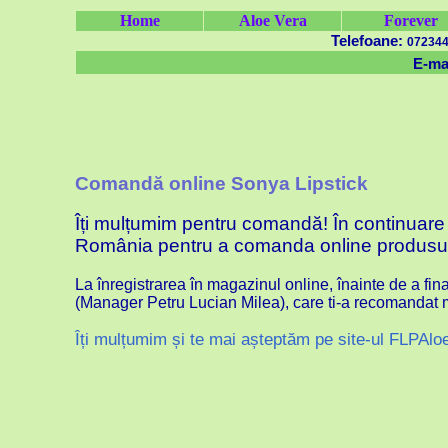
Home
Aloe Vera
Forever
Telefoane:
072344
E-mai
Comandă online Sonya Lipstick
Îți mulțumim pentru comandă! În continuare v
România pentru a comanda online produsul
La înregistrarea în magazinul online, înainte de a f
(Manager Petru Lucian Milea), care ti-a recomandat ma
Îți mulțumim și te mai așteptăm pe site-ul FLPAlo